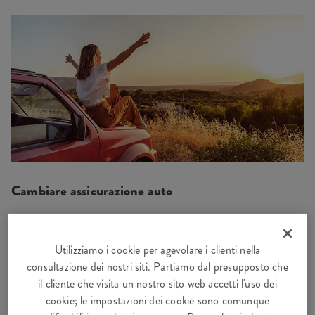
Cambiare assicurazione auto
È ora di cambiare? Scoprite come e quando potete
cambiare la vostra assicurazione auto.
Utilizziamo i cookie per agevolare i clienti nella
consultazione dei nostri siti. Partiamo dal presupposto che
il cliente che visita un nostro sito web accetti l'uso dei
BYE, BYE
cookie; le impostazioni dei cookie sono comunque