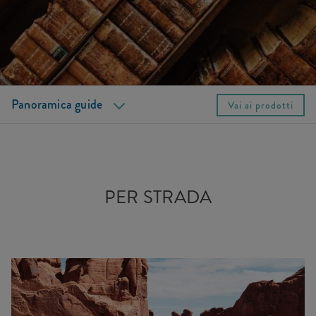
Per strada
A casa
Aspetti generali
Panoramica guide
Vai ai prodotti
PER STRADA