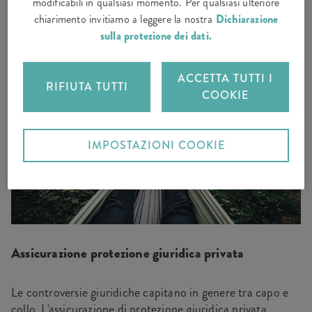
modificabili in qualsiasi momento. Per qualsiasi ulteriore
BENVENUTI A CASA
chiarimento invitiamo a leggere la nostra
Dichiarazione
sulla protezione dei dati.
ACCETTA TUTTI I
RIFIUTA TUTTI
COOKIE
IMPOSTAZIONI COOKIE
Assicurazione protezione giuridica privata
Le controversie giuridiche capitano in genere tra capo e
collo. L'assicurazione di protezione giuridica privata