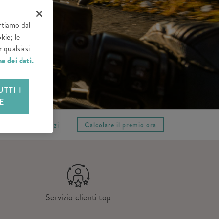
artiamo dal
kie; le
 qualsiasi
e dei dati.
TTI I
E
unziona
Servizi
Calcolare il premio ora
Servizio clienti top