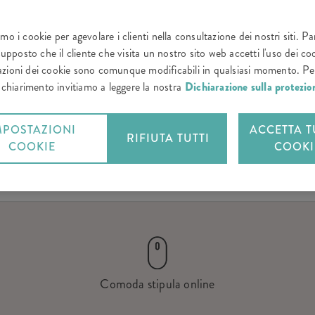
amo i cookie per agevolare i clienti nella consultazione dei nostri siti. P
upposto che il cliente che visita un nostro sito web accetti l'uso dei coo
zioni dei cookie sono comunque modificabili in qualsiasi momento. Per
e chiarimento invitiamo a leggere la nostra
Dichiarazione sulla protezion
MPOSTAZIONI
ACCETTA TU
RIFIUTA TUTTI
COOKIE
COOKI
Rc
Casco
Coperture aggiuntive
FAQ
Ecco come f
Comoda stipula online