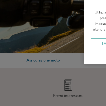
Utilizzi
pres
imposta
ulterior
I
Assicurazione moto
Premi interessanti