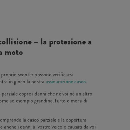
collisione – la protezione a
ra moto
l proprio scooter possono verificarsi
ntra in gioco la nostra
assicurazione casco
.
 parziale copre i danni che né voi né un altro
ome ad esempio grandine, furto o morsi di
comprende la casco parziale e la copertura
re anche i danni al vostro veicolo causati da voi