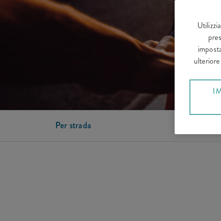
Utilizzi
pres
imposta
ulterior
I
Per strada