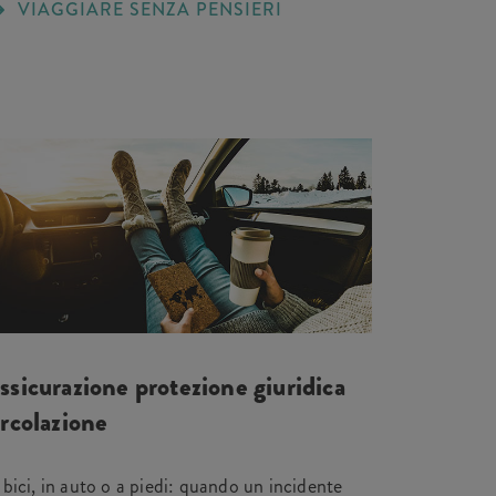
VIAGGIARE SENZA PENSIERI
ssicurazione protezione giuridica
ircolazione
 bici, in auto o a piedi: quando un incidente