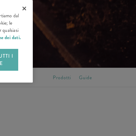
artiamo dal
kie; le
 qualsiasi
e dei dati.
TTI I
E
Prodotti
Guide