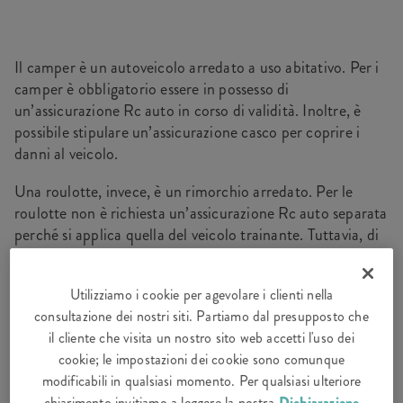
Il camper è un autoveicolo arredato a uso abitativo. Per i
camper è obbligatorio essere in possesso di
un’assicurazione Rc auto in corso di validità. Inoltre, è
possibile stipulare un’assicurazione casco per coprire i
danni al veicolo.
Una roulotte, invece, è un rimorchio arredato. Per le
roulotte non è richiesta un’assicurazione Rc auto separata
perché si applica quella del veicolo trainante. Tuttavia, di
solito vale la pena avere un’assicurazione casco che copra
i danni alla roulotte.
Utilizziamo i cookie per agevolare i clienti nella
consultazione dei nostri siti. Partiamo dal presupposto che
il cliente che visita un nostro sito web accetti l'uso dei
cookie; le impostazioni dei cookie sono comunque
BUONO A SAPERSI
modificabili in qualsiasi momento. Per qualsiasi ulteriore
chiarimento invitiamo a leggere la nostra
Dichiarazione