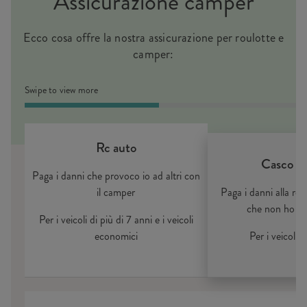
Assicurazione camper
Ecco cosa offre la nostra assicurazione per roulotte e
camper:
Swipe to view more
Rc auto
Casco pa
Paga i danni che provoco io ad altri con
il camper
Paga i danni alla ro
che non ho pr
Per i veicoli di più di 7 anni e i veicoli
economici
Per i veicoli 