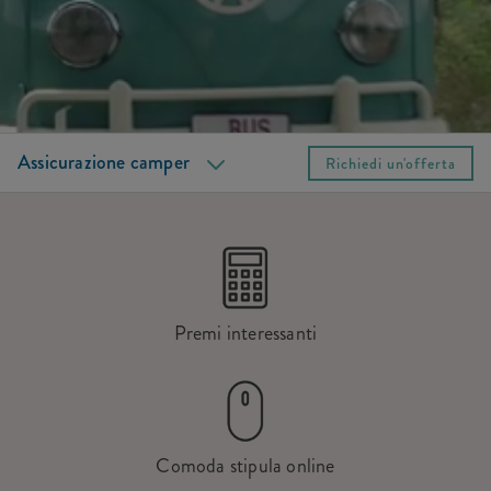
Coperture
Altri opzioni
FAQ
Servizi
Assicurazione camper
Richiedi un'offerta
Premi interessanti
Comoda stipula online