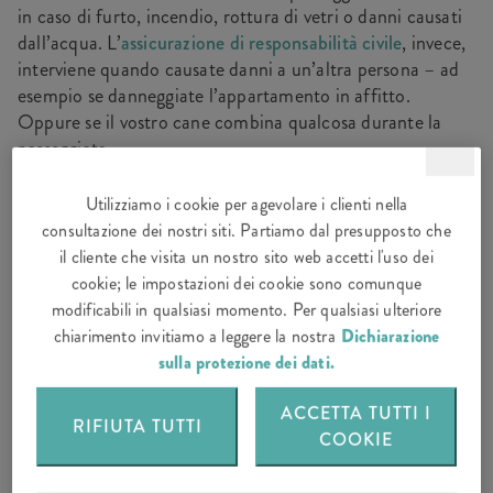
in caso di furto, incendio, rottura di vetri o danni causati
dall’acqua. L’
assicurazione di responsabilità civile
, invece,
interviene quando causate danni a un’altra persona – ad
esempio se danneggiate l’appartamento in affitto.
Oppure se il vostro cane combina qualcosa durante la
passeggiata.
Utilizziamo i cookie per agevolare i clienti nella
consultazione dei nostri siti. Partiamo dal presupposto che
il cliente che visita un nostro sito web accetti l'uso dei
CALCOLA PREMIO ECONOMIA
cookie; le impostazioni dei cookie sono comunque
DOMESTICA
modificabili in qualsiasi momento. Per qualsiasi ulteriore
chiarimento invitiamo a leggere la nostra
Dichiarazione
sulla protezione dei dati.
ACCETTA TUTTI I
RIFIUTA TUTTI
COOKIE