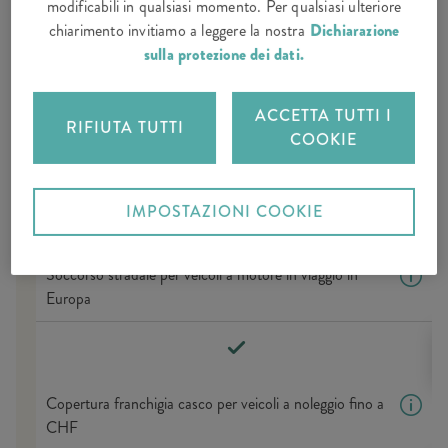
modificabili in qualsiasi momento. Per qualsiasi ulteriore
Copertura Base – Annullamento e Assistance
chiarimento invitiamo a leggere la nostra
Dichiarazione
sulla protezione dei dati.
Spese di annullamento fino a CHF
ACCETTA TUTTI I
25 000
RIFIUTA TUTTI
COOKIE
Assistance persone
IMPOSTAZIONI COOKIE
Soccorso stradale per veicoli a motore in viaggio in
Europa
Copertura franchigia casco per veicoli a noleggio fino a
CHF