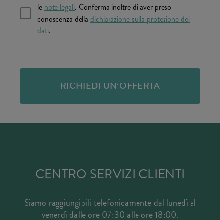
le
note legali
. Conferma inoltre di aver preso
conoscenza della
dichiarazione sulla protezione dei
dati
.
RICHIEDI UN’OFFERTA
CENTRO SERVIZI CLIENTI
Siamo raggiungibili telefonicamente dal lunedì al
venerdì dalle ore 07:30 alle ore 18:00.