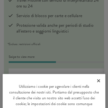
Travel Hotline con servizio di interpretariato 24
ore su 24
Servizio di blocco per carte e cellulare
Protezione valida anche per periodi di studio
all'estero e soggiorni linguistici
*Escluso: restrizioni ufficiali
Swipe to view more
Europa
da
CHF 174.90
all'anno*
Utilizziamo i cookie per agevolare i clienti nella
consultazione dei nostri siti. Partiamo dal presupposto che
il cliente che visita un nostro sito web accetti l'uso dei
cookie; le impostazioni dei cookie sono comunque