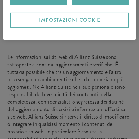
pubblicati sul sito.
IMPOSTAZIONI COOKIE
Esclusione di responsabilità
Le informazioni sui siti web di Allianz Suisse sono
sottoposte a continui aggiornamenti e verifiche. È
tuttavia possibile che tra un aggiornamento e l'altro
intervengano cambiamenti e che i dati non siano più
aggiornati. Né Allianz Suisse né il suo personale sono
responsabili della veridicità dei contenuti, della
completezza, confidenzialità o segretezza dei dati né
dell'aggiornamento di servizi e informazioni offerti sul
sito web. Allianz Suisse si riserva il diritto di modificare
o integrare in qualsiasi momento i contenuti del
proprio sito web. In particolare è esclusa la