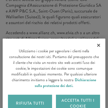
Compagnia d'Assicurazione di Protezione Giuridica SA
e AWP P&C S.A., Saint-Ouen (Paris), succursale de
Wallisellen (Suisse)), le quali figurano quali assicuratori
e assuntori del rischio dei relativi prodotti offerti.
Accedendo a www.allianz.ch, www.elvia.ch o a un altro
sito web di Allianz Suisse, consultandoli o utilizzandoli,
si dichiara di accettare sia le condizioni seguenti che
quelle riportate nelle pagine corrispondenti.
Utilizziamo i cookie per agevolare i clienti nella
consultazione dei nostri siti. Partiamo dal presupposto che
il cliente che visita un nostro sito web accetti l'uso dei
cookie; le impostazioni dei cookie sono comunque
Ambito di validità
modificabili in qualsiasi momento. Per qualsiasi ulteriore
chiarimento invitiamo a leggere la nostra
Dichiarazione
sulla protezione dei dati.
Le disposizioni giuridiche che seguono valgono per
chiunque acceda al sito, indipendentemente dal suo
domicilio. Salvo diversa indicazione, dette disposizioni
ACCETTA TUTTI I
RIFIUTA TUTTI
si applicano a tutte le informazioni e a tutti i servizi
COOKIE