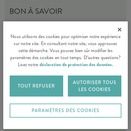
BON À SAVOIR
Notre assurance caravane ou camping-car vous
permet également d’assurer des accessoires, tels
Nous utilisons des cookies pour optimiser notre expérience
qu’un porte-vélos ou un avant-toit.
sur notre site. En consultant notre site, vous approuvez
cette démarche. Vous pouvez bien sûr modifier les
paramètres des cookies en tout temps. D’autres questions?
Lisez notre
déclaration de protection des données.
AUTORISER TOUS
TOUT REFUSER
DEMANDER UNE OFFRE
LES COOKIES
PARAMÈTRES DES COOKIES