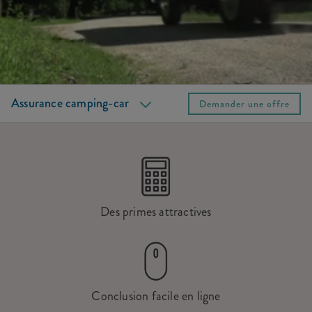
Couvertures
Autres options
FAQ
Services
Assurance camping-car
Demander une offre
Des primes attractives
Conclusion facile en ligne