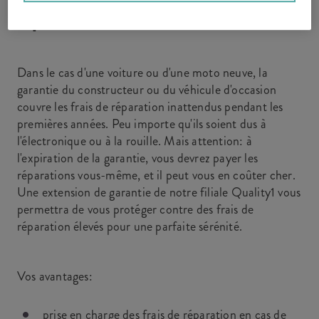
réparation
Dans le cas d'une voiture ou d'une moto neuve, la
garantie du constructeur ou du véhicule d'occasion
couvre les frais de réparation inattendus pendant les
premières années. Peu importe qu'ils soient dus à
l'électronique ou à la rouille. Mais attention: à
l'expiration de la garantie, vous devrez payer les
réparations vous-même, et il peut vous en coûter cher.
Une extension de garantie de notre filiale Quality1 vous
permettra de vous protéger contre des frais de
réparation élevés pour une parfaite sérénité.
Vos avantages:
prise en charge des frais de réparation en cas de