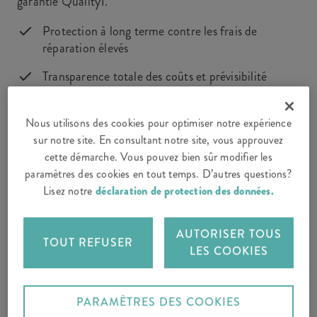
garantie Quality1.
Protection à long terme contre les frais de
réparation élevés
Transparence totale des coûts et prévisibilité
Conclusion facile en ligne
Nous utilisons des cookies pour optimiser notre expérience
sur notre site. En consultant notre site, vous approuvez
cette démarche. Vous pouvez bien sûr modifier les
paramètres des cookies en tout temps. D’autres questions?
Lisez notre
déclaration de protection des données.
AUTORISER TOUS
PRESTATIONS INCLUSES
TOUT REFUSER
LES COOKIES
PARAMÈTRES DES COOKIES
Prise en charge des frais de