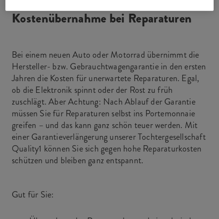
Kostenübernahme bei Reparaturen
Bei einem neuen Auto oder Motorrad übernimmt die
Hersteller- bzw. Gebrauchtwagengarantie in den ersten
Jahren die Kosten für unerwartete Reparaturen. Egal,
ob die Elektronik spinnt oder der Rost zu früh
zuschlägt. Aber Achtung: Nach Ablauf der Garantie
müssen Sie für Reparaturen selbst ins Portemonnaie
greifen – und das kann ganz schön teuer werden. Mit
einer Garantieverlängerung unserer Tochtergesellschaft
Quality1 können Sie sich gegen hohe Reparaturkosten
schützen und bleiben ganz entspannt.
Gut für Sie: