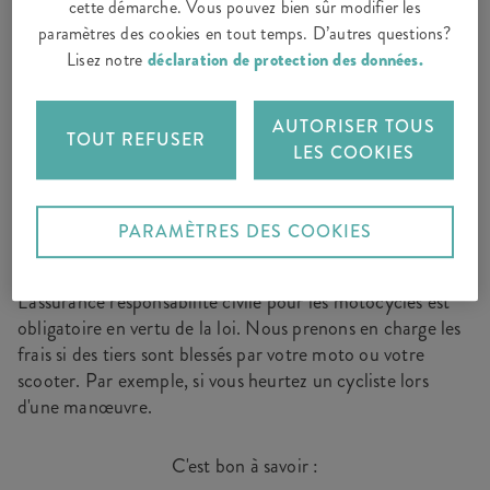
cette démarche. Vous pouvez bien sûr modifier les
PRESTATIONS INCLUSES
paramètres des cookies en tout temps. D’autres questions?
Lisez notre
déclaration de protection des données.
Et tout cela est couvert par notre assurance moto :
AUTORISER TOUS
TOUT REFUSER
LES COOKIES
Responsabilité civile moto –
La
couverture de base obligatoire
PARAMÈTRES DES COOKIES
L'assurance responsabilité civile pour les motocycles est
obligatoire en vertu de la loi. Nous prenons en charge les
frais si des tiers sont blessés par votre moto ou votre
scooter. Par exemple, si vous heurtez un cycliste lors
d'une manœuvre.
C'est bon à savoir :