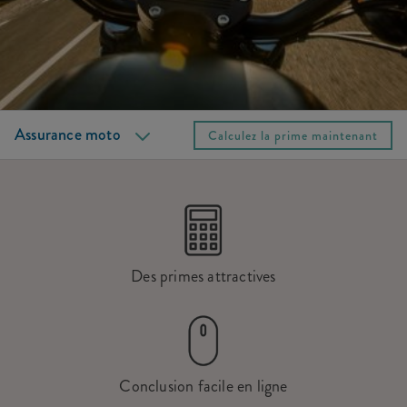
Couvertures supplémentaires
FAQ
Marche à suivre
Services
Assurance moto
Calculez la prime maintenant
Des primes attractives
Conclusion facile en ligne