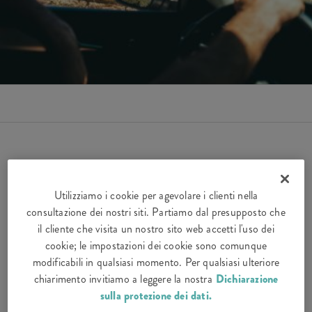
Quello che era già buono, diventa ancora meglio:
Utilizziamo i cookie per agevolare i clienti nella
abbiamo adattato la nostra assicurazione auto e moto.
consultazione dei nostri siti. Partiamo dal presupposto che
Il risultato è un mix perfetto di sicurezza e prestazioni
il cliente che visita un nostro sito web accetti l'uso dei
che può essere adattato alle vostre esigenze
cookie; le impostazioni dei cookie sono comunque
individuali.
modificabili in qualsiasi momento. Per qualsiasi ulteriore
chiarimento invitiamo a leggere la nostra
Dichiarazione
sulla protezione dei dati.