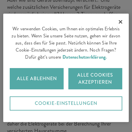
Aber wie sind Geräte überhaupt versichert? Und
welche zusätzlichen Versicherungen für Elektrogeräte
sind womöglich sinnvoll? Unsere 3 Tipps verschaffen
Klarheit.
Wir verwenden Cookies, um Ihnen ein optimales Erlebnis
zu bieten. Wenn Sie unsere Seite nutzen, gehen wir davon
aus, dass dies für Sie passt. Natürlich können Sie Ihre
1. Hausrat: Wie sind Elektrogeräte
Cookie-Einstellungen jederzeit ändern. Noch Fragen?
Dafür gibt’s unsere
Datenschutzerklärung.
versichert?
ALLE COOKIES
ALLE ABLEHNEN
Bei den meisten
Hausratversicherungen
sind
AKZEPTIEREN
elektronische Geräte wie Laptop oder Waschmaschine
gegen die üblichen Standard-Risiken versichert: also
zum Beispiel bei Schäden durch Feuer, Blitzschlag,
COOKIE-EINSTELLUNGEN
Überschwemmungen oder austretendes Wasser aus
Leitungen oder einem Aquarium. Berücksichtigen Sie
daher die Elektrogeräte bei der Berechnung Ihrer
versicherten Hausratsumme.