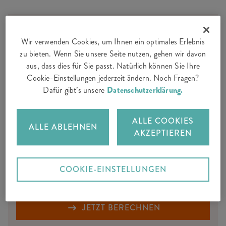
Wir verwenden Cookies, um Ihnen ein optimales Erlebnis
Ab CHF 29.– im Monat
zu bieten. Wenn Sie unsere Seite nutzen, gehen wir davon
Jetzt Ihr Auto versichern
aus, dass dies für Sie passt. Natürlich können Sie Ihre
Cookie-Einstellungen jederzeit ändern. Noch Fragen?
Dafür gibt’s unsere
Datenschutzerklärung.
Umfassender Schutz für Ihr Auto
ALLE COOKIES
ALLE ABLEHNEN
SorglosReparatur mit Hol- und Bringservice
AKZEPTIEREN
sowie lebenslanger Garantie auf die Reparatur
Einfacher Online-Abschluss 24/7
COOKIE-EINSTELLUNGEN
JETZT BERECHNEN