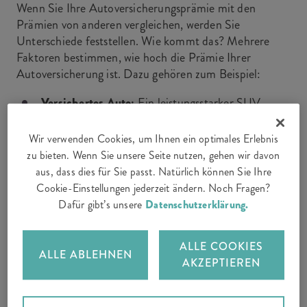
Wenn Sie Ihre Autoversicherungsprämie mit den
Prämien von anderen vergleichen, werden Sie
Unterschiede feststellen. Wie kommt das? Mehrere
Faktoren bestimmen, wie hoch die Prämie Ihrer
Autoversicherung ist. Dazu gehören zum Beispiel:
Versichertes Auto:
Ein leistungsstarker SUV
kostet in der Regel mehr Versicherungsprämie als
ein kompakter Kleinwagen.
Wir verwenden Cookies, um Ihnen ein optimales Erlebnis
zu bieten. Wenn Sie unsere Seite nutzen, gehen wir davon
Gedeckte Leistungen:
Je mehr Sie versichern,
aus, dass dies für Sie passt. Natürlich können Sie Ihre
umso teurer wird Ihre Autoversicherungsprämie.
Cookie-Einstellungen jederzeit ändern. Noch Fragen?
Dafür gibt’s unsere
Datenschutzerklärung.
Ihre persönlichen Angaben:
Erfahrene
Lenkerinnen und Lenker bezahlen meistens
weniger Prämie für die Autoversicherung als
ALLE COOKIES
ALLE ABLEHNEN
Personen, die erst seit Kurzem ein Auto fahren.
AKZEPTIEREN
Was Neulenkerinnen und Neulenker sonst noch
beachten sollten, erfahren Sie
in unserem
Ratgeber
.