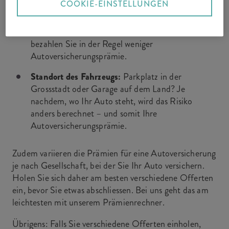
COOKIE-EINSTELLUNGEN
Höhe Ihres Selbstbehalts:
Wenn Sie bei einem
Schadenfall mehr Kosten selbst übernehmen,
bezahlen Sie in der Regel weniger
Autoversicherungsprämie.
Standort des Fahrzeugs:
Parkplatz in der
Grossstadt oder Garage auf dem Land? Je
nachdem, wo Ihr Auto steht, wird das Risiko
anders berechnet – und somit Ihre
Autoversicherungsprämie.
Zudem variieren die Prämien für eine Autoversicherung
je nach Gesellschaft, bei der Sie Ihr Auto versichern.
Holen Sie sich daher am besten verschiedene Offerten
ein, bevor Sie etwas abschliessen. Bei uns geht das am
leichtesten mit unserem Prämienrechner.
Übrigens: Falls Sie verschiedene Offerten einholen,