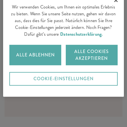
Jetzt Ihr Auto versichern
Wir verwenden Cookies, um Ihnen ein optimales Erlebnis
zu bieten. Wenn Sie unsere Seite nutzen, gehen wir davon
aus, dass dies für Sie passt. Natürlich können Sie Ihre
Cookie-Einstellungen jederzeit ändern. Noch Fragen?
Umfassender Schutz für Ihr Auto
Dafür gibt’s unsere
Datenschutzerklärung.
SorglosReparatur mit Hol- und Bringservice
ALLE COOKIES
sowie lebenslanger Garantie auf die Reparatur
ALLE ABLEHNEN
AKZEPTIEREN
Einfacher Online-Abschluss 24/7
COOKIE-EINSTELLUNGEN
JETZT BERECHNEN