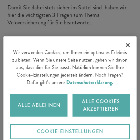
Damit Sie dabei stets sicher im Sattel sind, haben wir
hier die wichtigsten 3 Fragen zum Thema
Veloversicherung für Sie beantwortet.
1. Brauche ich eine
Wir verwenden Cookies, um Ihnen ein optimales Erlebnis
zu bieten. Wenn Sie unsere Seite nutzen, gehen wir davon
Haftpflichtversicherung für mein
aus, dass dies für Sie passt. Natürlich können Sie Ihre
Velo?
Cookie-Einstellungen jederzeit ändern. Noch Fragen?
Dafür gibt’s unsere
Datenschutzerklärung.
Schäden, die Sie mit Ihrem Velo anderen Personen
ALLE COOKIES
zufügen, sind in der Regel über Ihre
Privathaftpflicht
ALLE ABLEHNEN
AKZEPTIEREN
gedeckt – seien es Sachschäden oder Verletzungen.
Eine separate Haftpflicht für Ihr Velo brauchen Sie
also nicht.
COOKIE-EINSTELLUNGEN
Anders sieht es bei E-Bikes aus: Wenn Sie ein gelbes