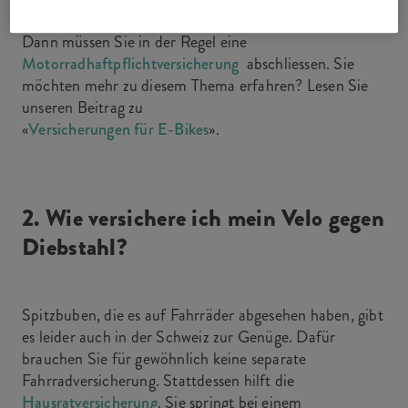
Nummernschild benötigen, gilt Ihr Gefährt als Mofa.
Dann müssen Sie in der Regel eine
Motorradhaftpflichtversicherung
abschliessen. Sie
möchten mehr zu diesem Thema erfahren? Lesen Sie
unseren Beitrag zu
«
Versicherungen für E-Bikes
».
2. Wie versichere ich mein Velo gegen
Diebstahl?
Spitzbuben, die es auf Fahrräder abgesehen haben, gibt
es leider auch in der Schweiz zur Genüge. Dafür
brauchen Sie für gewöhnlich keine separate
Fahrradversicherung. Stattdessen hilft die
Hausratversicherung
. Sie springt bei einem