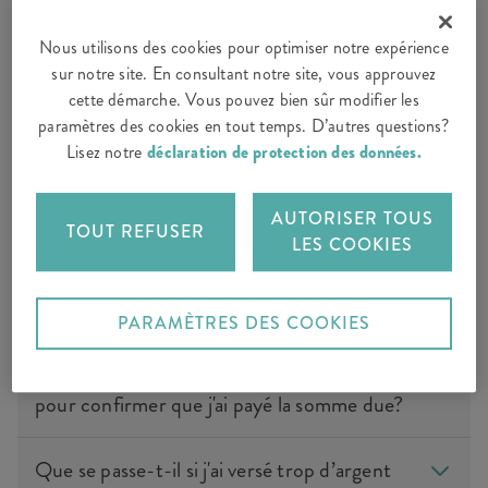
À quels frais dois-je m'attendre en cas de
Nous utilisons des cookies pour optimiser notre expérience
sommation?
sur notre site. En consultant notre site, vous approuvez
cette démarche. Vous pouvez bien sûr modifier les
Devrai-je payer des frais de sommation
paramètres des cookies en tout temps. D’autres questions?
même si mes plaques n'ont pas été retirées?
Lisez notre
déclaration de protection des données.
Faut-il payer des frais de sommation et des
AUTORISER TOUS
TOUT REFUSER
frais forfaitaires pour le retrait des plaques
LES COOKIES
si le con-trôle des automobiles (CA) a été
informé?
PARAMÈTRES DES COOKIES
Puis-je envoyer un justificatif de paiement
pour confirmer que j'ai payé la somme due?
Que se passe-t-il si j'ai versé trop d’argent