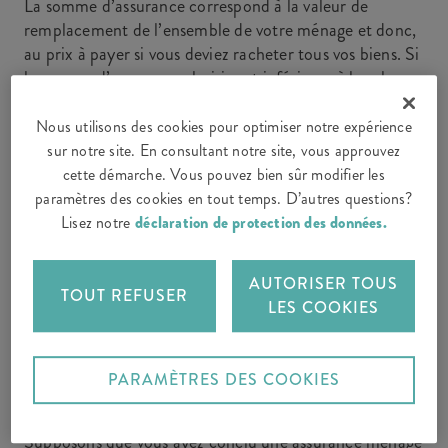
La somme d’assurance correspond à la valeur de
remplacement de l’ensemble de votre ménage et donc,
au prix à payer si vous deviez racheter tous vos biens. Si
la somme d’assurance choisie est inférieure à la valeur
effective de votre ménage, il y a sous-assurance; en cas
de sinistre, le montant versé ne suffira pas à remplacer
Nous utilisons des cookies pour optimiser notre expérience
les biens de votre ménage.
sur notre site. En consultant notre site, vous approuvez
cette démarche. Vous pouvez bien sûr modifier les
paramètres des cookies en tout temps. D’autres questions?
Lisez notre
déclaration de protection des données.
CALCULEZ LA VALEUR DE VOTRE
MÉNAGE
AUTORISER TOUS
TOUT REFUSER
LES COOKIES
Exemple de sous-assurance
PARAMÈTRES DES COOKIES
Supposons que vous ayez conclu une assurance ménage