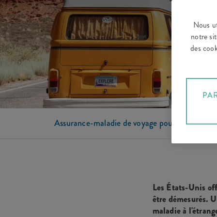
Nous ut
notre si
des cook
PA
Assurance-maladie de voyage pour les États-U
Les États-Unis off
être démesurés. U
maladie à l'étrang