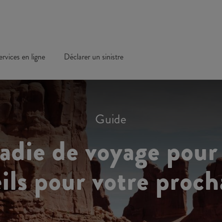
ervices en ligne
Déclarer un sinistre
Guide
die de voyage pour 
eils pour votre proch