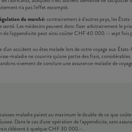
e les fabricants, auxquels il est souvent demandé de s'acquitter
raitement n'a pas l'effet escompté.
égulation du marché:
contrairement à d'autres pays, les États
 de santé. Les médecins peuvent donc fixer arbitrairement le pri
 de l'appendicite peut ainsi coûter CHF 40 000.–: sept fois p
me d'un accident ou êtes malade lors de votre voyage aux États-U
aisse-maladie ne couvrira qu'une partie des frais, considérables
ndons vivement de conclure une assurance-maladie de voyage
 caisses-maladie paient au maximum le double de ce que coûte
Suisse. Dans le cas d'une opération de l'appendicite, sans assu
s frais s'élèvent à quelque CHF 30 000.–.