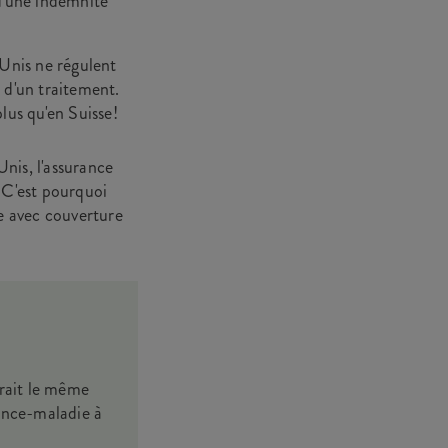
 d'une indemnité
-Unis ne régulent
x d'un traitement.
lus qu'en Suisse!
nis, l'assurance
. C'est pourquoi
 avec couverture
rait le même
rance-maladie à