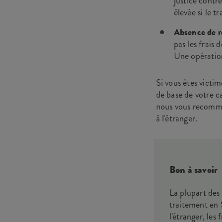
justice contr
élevée si le t
Absence de r
pas les frais
Une opération
Si vous êtes victi
de base de votre c
nous vous recomma
à l'étranger.
Bon à savoir
La plupart des
traitement en 
l'étranger, le