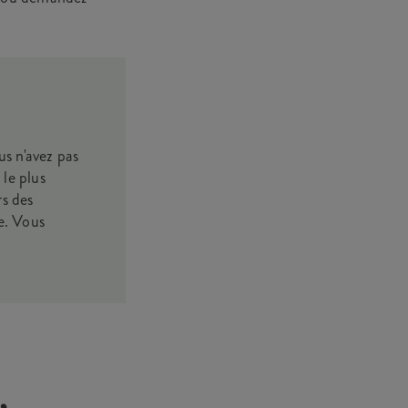
s n'avez pas
 le plus
rs des
ge. Vous
,