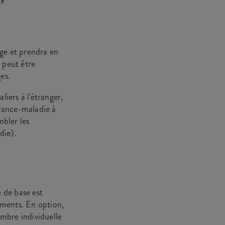
age et prendra en
e peut être
ges.
liers à l'étranger,
urance-maladie à
mbler les
die).
 de base est
aments. En option,
mbre individuelle