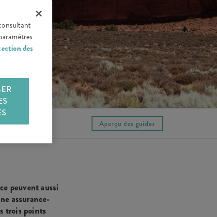
consultant
 paramètres
tection des
SER
ES
ES
Aperçu des guides
lace peuvent aussi
Une assurance-
s trois points