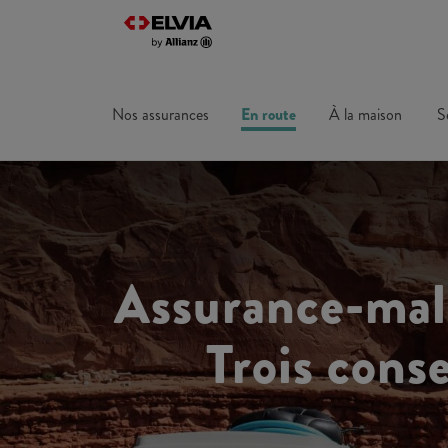
Nos assurances
En route
À la maison
S
Assurance-mala
Trois cons