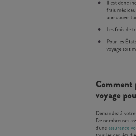
Il est donc in
frais médicau
une couvertur
Les frais de 
Pour les État
voyage soit m
Comment pu
voyage pou
Demandez à votre c
De nombreuses assu
d'une
assurance v
tous les cas, étud