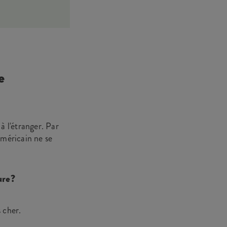
e
 l'étranger. Par
américain ne se
ure?
 cher.