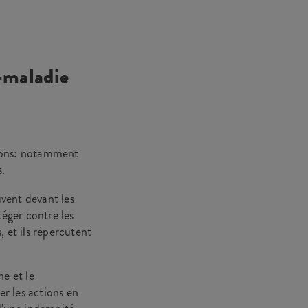
e-maladie
isons: notamment
s.
vent devant les
éger contre les
, et ils répercutent
he et le
r les actions en