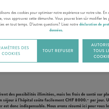
ilisons des cookies pour optimiser notre expérience sur notre site. En 
te, vous approuvez cette démarche. Vous pouvez bien sûr modifier les
ies en tout temps. D’autres questions? Lisez notre
déclaration de pro
données.
CONCLURE L'ASSURANCE
AUTORI
RAMÈTRES DES
TOUT REFUSER
TOUS L
COOKIES
COOKI
nis
rent des possibilités illimitées, mais les frais de santé sur p
n séjour à l'hôpital coûte facilement CHF 8000.− par jour. 
er est donc indispensable. Nous avons résumé ici pour vous le