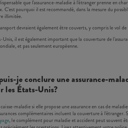
dispensable que l'assurance-maladie à l'étranger prenne en charg
x. C'est pourquoi il est recommandé, dans la mesure du possibl
e illimitée.
transport devraient également être couverts, y compris le vol de 
s-Unis, il est également important que la couverture de l'assu
ondiale, et pas seulement européenne.
is-je conclure une assurance-malad
r les États-Unis?
aisse-maladie si elle propose une assurance en cas de maladie
rances complémentaires incluent la couverture à l'étranger. S
oyage
, le complément pour maladie et accident peut souvent êt
iez précisément les prestations. Lisez attentivement votre poli