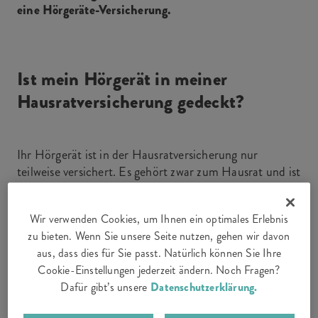
eine Hörgeräte-Versicherung.
Ist mein Hörgerät in meiner
Hausratversicherung gedeckt?
Ihr Hörgerät ist in der Hausratversicherung nur
teilweise versichert. Es gehört zwar zum Hausrat und ist
damit gegen die üblichen «Hausratrisiken» wie Feuer,
Wasser oder Diebstahl versichert.
Wir verwenden Cookies, um Ihnen ein optimales Erlebnis
Unsere Erfahrung zeigt jedoch: Die häufigsten
zu bieten. Wenn Sie unsere Seite nutzen, gehen wir davon
Schäden an Hörgeräten sind selbstverschuldete
aus, dass dies für Sie passt. Natürlich können Sie Ihre
Beschädigungen und Verlust. Zum Beispiel, wenn das
Cookie-Einstellungen jederzeit ändern. Noch Fragen?
Hörgerät bei einem Sturz beschädigt wird, wenn man
Dafür gibt’s unsere
Datenschutzerklärung.
vergisst, es vor dem Schwimmen herauszunehmen, oder