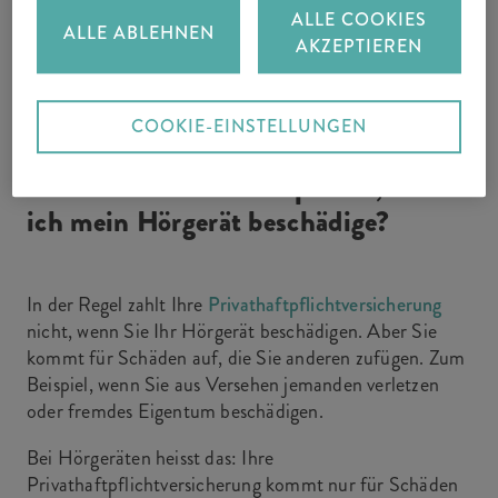
wenn es einem beim Einsetzen aus der Hand fällt.
ALLE COOKIES
ALLE ABLEHNEN
AKZEPTIEREN
Eine klassische
Hausratversicherung
deckt diese Fälle
nicht ab.
COOKIE-EINSTELLUNGEN
Zahlt meine Privathaftpflicht, wenn
ich mein Hörgerät beschädige?
In der Regel zahlt Ihre
Privathaftpflichtversicherung
nicht, wenn Sie Ihr Hörgerät beschädigen. Aber Sie
kommt für Schäden auf, die Sie anderen zufügen. Zum
Beispiel, wenn Sie aus Versehen jemanden verletzen
oder fremdes Eigentum beschädigen.
Bei Hörgeräten heisst das: Ihre
Privathaftpflichtversicherung kommt nur für Schäden